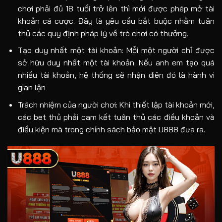
chơi phải đủ 18 tuổi trở lên thì mới được phép mở tài
khoản cá cược. Đây là yêu cầu bắt buộc nhằm tuân
thủ các quy định pháp lý về trò chơi có thưởng.
Tạo duy nhất một tài khoản: Mỗi một người chỉ được
sở hữu duy nhất một tài khoản. Nếu anh em tạo quá
nhiều tài khoản, hệ thống sẽ nhận diên đó là hành vi
gian lận
Trách nhiệm của người chơi: Khi thiết lập tài khoản mới,
các bet thủ phải cam kết tuân thủ các điều khoản và
điều kiện mà trong chính sách bảo mật U888 đưa ra.