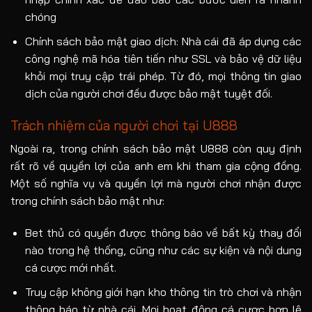
chóng
Chính sách bảo mật giao dịch: Nhà cái đã áp dụng các
công nghệ mã hóa tiên tiến như SSL và bảo vệ dữ liệu
khỏi mọi truy cập trái phép. Từ đó, mọi thông tin giao
dịch của người chơi đều được bảo mật tuyệt đối.
Trách nhiệm của người chơi tại U888
Ngoài ra, trong chính sách bảo mật U888 còn quy định
rất rõ về quyền lợi của anh em khi tham gia cộng đồng.
Một số nghĩa vụ và quyền lợi mà người chơi nhận được
trong chính sách bảo mật như:
Bet thủ có quyền được thông báo về bất kỳ thay đổi
nào trong hệ thống, cũng như các sự kiện và nội dung
cá cược mới nhất.
Truy cập không giới hạn kho thông tin trò chơi và nhận
thông báo từ nhà cái. Mọi hoạt động cá cược hợp lệ