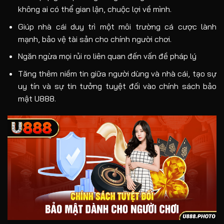
không ai có thể gian lận, chuộc lợi về mình.
Giúp nhà cái duy trì một môi trường cá cược lành
mạnh, bảo vệ tài sản cho chính người chơi.
Ngăn ngừa mọi rủi ro liên quan đến vấn đề pháp lý
Tăng thêm niềm tin giữa người dùng và nhà cái, tạo sự
uy tín và sự tin tưởng tuyệt đối vào chính sách bảo
mật U888.