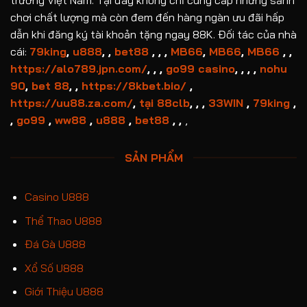
chơi chất lượng mà còn đem đến hàng ngàn ưu đãi hấp
dẫn khi đăng ký tài khoản tặng ngay 88K. Đối tác của nhà
cái:
79king
,
u888
, ,
bet88
, , ,
MB66
,
MB66
,
MB66
, ,
https://alo789.jpn.com/
, , ,
go99 casino
, , , ,
nohu
90
,
bet 88
, ,
https://8kbet.bio/
,
https://uu88.za.com/
,
tại 88clb
, , ,
33WIN
,
79king
,
,
go99
,
ww88
,
u888
,
bet88
, ,
,
SẢN PHẨM
Casino U888
Thể Thao U888
Đá Gà U888
Xổ Số U888
Giới Thiệu U888