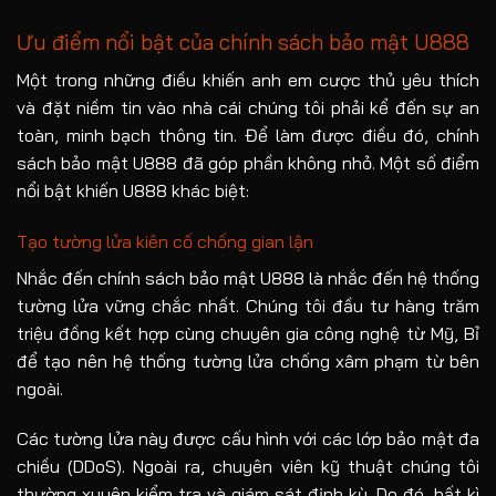
Ưu điểm nổi bật của chính sách bảo mật U888
Một trong những điều khiến anh em cược thủ yêu thích
và đặt niềm tin vào nhà cái chúng tôi phải kể đến sự an
toàn, minh bạch thông tin. Để làm được điều đó, chính
sách bảo mật U888 đã góp phần không nhỏ. Một số điểm
nổi bật khiến U888 khác biệt:
Tạo tường lửa kiên cố chống gian lận
Nhắc đến chính sách bảo mật U888 là nhắc đến hệ thống
tường lửa vững chắc nhất. Chúng tôi đầu tư hàng trăm
triệu đồng kết hợp cùng chuyên gia công nghệ từ Mỹ, Bỉ
để tạo nên hệ thống tường lửa chống xâm phạm từ bên
ngoài.
Các tường lửa này được cấu hình với các lớp bảo mật đa
chiều (DDoS). Ngoài ra, chuyên viên kỹ thuật chúng tôi
thường xuyên kiểm tra và giám sát định kỳ. Do đó, bất kì