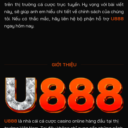
trên thị trường cá cược trực tuyến. Hy vọng với bài viết
này, sẽ giúp anh em hiểu chi tiết về chính sách của chúng
tôi. Nếu có thắc mắc, hãy liên hệ bộ phận hỗ trợ
U888
ngay hôm nay.
GIỚI THIỆU
U888
là nhà cái cá cược casino online hàng đầu tại thị
trường Việt Nam. Tại đây không chỉ cung cấp những sảnh