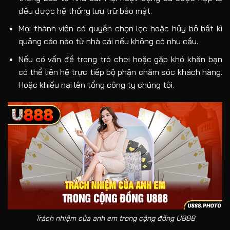
đều được hệ thống lưu trữ bảo mật.
Mọi thành viên có quyền chọn lọc hoặc hủy bỏ bất kì
quảng cáo nào từ nhà cái nếu không có nhu cầu.
Nếu có vấn đề trong trò chơi hoặc gặp khó khăn bạn
có thể liên hệ trực tiếp bộ phận chăm sóc khách hàng.
Hoặc khiếu nại lên tổng công ty chúng tôi.
Trách nhiệm của anh em trong cộng đồng U888