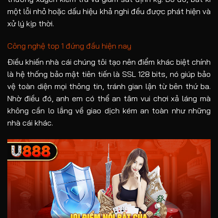
một lỗi nhỏ hoặc dấu hiệu khả nghi đều được phát hiện và
xử lý kịp thời.
Công nghệ top 1 đứng đầu hiện nay
Điều khiến nhà cái chúng tôi tạo nên điểm khác biệt chính
là hệ thống bảo mật tiên tiến là SSL 128 bits, nó giúp bảo
vệ toàn diện mọi thông tin, tránh gian lận từ bên thứ ba.
Nhờ điều đó, anh em có thể an tâm vui chơi xả láng mà
không cần lo lắng về giao dịch kém an toàn như những
nhà cái khác.