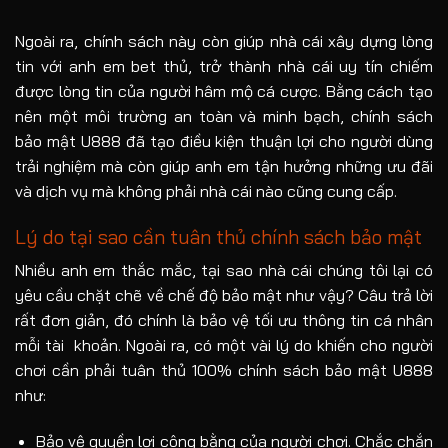
Ngoài ra, chính sách này còn giúp nhà cái xây dựng lòng
tin với anh em bet thủ, trở thành nhà cái uy tín chiếm
được lòng tin của người hâm mộ cá cược. Bằng cách tạo
nên một môi trường an toàn và minh bạch, chính sách
bảo mật U888 đã tạo điều kiện thuận lợi cho người dùng
trải nghiệm mà còn giúp anh em tận hưởng những ưu đãi
và dịch vụ mà không phải nhà cái nào cũng cung cấp.
Lý do tại sao cần tuân thủ chính sách bảo mật
Nhiều anh em thắc mắc, tại sao nhà cái chúng tôi lại có
yêu cầu chặt chẽ về chế độ bảo mật như vậy? Câu trả lời
rất đơn giản, đó chính là bảo vệ tối ưu thông tin cá nhân
mỗi tài khoản. Ngoài ra, có một vài lý do khiến cho người
chơi cần phải tuân thủ 100% chính sách bảo mật U888
như:
Bảo vệ quyền lợi công bằng của người chơi. Chắc chắn