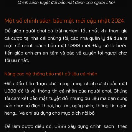
Chính sách tuyệt đối bảo mật dành cho người chơi
Một số chính sách bảo mật mới cập nhật 2024
Để giúp người chơi có trải nghiệm tốt nhất khi tham gia
cá cược tại nhà cái chúng tôi, các nhà quản lý đã đưa ra
một số chính sách bảo mật U888 mới. Đây sẽ là bước
tiến giúp anh em an tâm và bảo vệ quyền lợi người chơi
tối ưu nhất.
Nâng cao hệ thống bảo mật dữ liệu cá nhân
Điều đầu tiên được chú trọng trong chính sách bảo mật
U888 đó là về thông tin cá nhân của người chơi. Chúng
tôi cam kết bảo mật tuyệt đối những dữ liệu mà bạn cung
cấp như: số điện thoại, họ tên, ngày sinh, thông tin ngân
hàng… Và chỉ sử dụng cho mục đích nội bộ.
Để làm được điều đó, U888 xây dựng chính sách theo