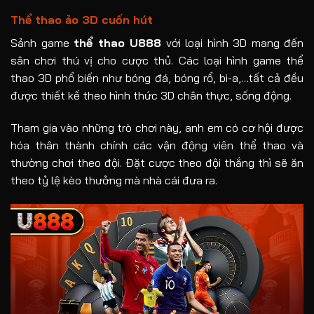
Thể thao ảo 3D cuốn hút
Sảnh game
thể thao U888
với loại hình 3D mang đến
sân chơi thú vị cho cược thủ. Các loại hình game thể
thao 3D phổ biến như bóng đá, bóng rổ, bi-a,…tất cả đều
được thiết kế theo hình thức 3D chân thực, sống động.
Tham gia vào những trò chơi này, anh em có cơ hội được
hóa thân thành chính các vận động viên thể thao và
thường chơi theo đội. Đặt cược theo đội thắng thì sẽ ăn
theo tỷ lệ kèo thưởng mà nhà cái đưa ra.