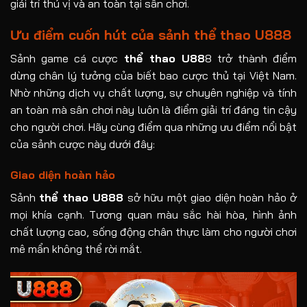
giải trí thú vị và an toàn tại sân chơi.
Ưu điểm cuốn hút của sảnh thể thao U888
Sảnh game cá cược
thể thao U88
8 trở thành điểm
dừng chân lý tưởng của biết bao cược thủ tại Việt Nam.
Nhờ những dịch vụ chất lượng, sự chuyên nghiệp và tính
an toàn mà sân chơi này luôn là điểm giải trí đáng tin cậy
cho người chơi. Hãy cùng điểm qua những ưu điểm nổi bật
của sảnh cược này dưới đây:
Giao diện hoàn hảo
Sảnh
thể thao U888
sở hữu một giao diện hoàn hảo ở
mọi khía cạnh. Tương quan màu sắc hài hòa, hình ảnh
chất lượng cao, sống động chân thực làm cho người chơi
mê mẩn không thể rời mắt.