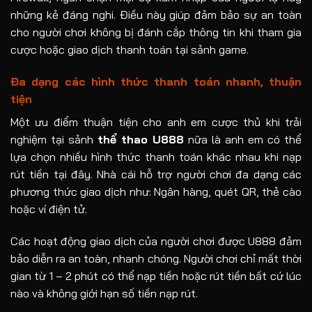
những kẻ đáng nghi. Điều này giúp đảm bảo sự an toàn
cho người chơi không bị đánh cắp thông tin khi tham gia
cược hoặc giao dịch thanh toán tại sảnh game.
Đa dạng các hình thức thanh toán nhanh, thuận
tiện
Một ưu điểm thuận tiện cho anh em cược thủ khi trải
nghiệm tại sảnh
thể thao U888
nữa là anh em có thể
lựa chọn nhiều hình thức thanh toán khác nhau khi nạp
rút tiền tại đây. Nhà cái hỗ trợ người chơi đa dạng các
phương thức giao dịch như: Ngân hàng, quét QR, thẻ cào
hoặc ví điện tử.
Các hoạt động giao dịch của người chơi được U888 đảm
bảo diễn ra an toàn, nhanh chóng. Người chơi chỉ mất thời
gian từ 1 – 2 phút có thể nạp tiền hoặc rút tiền bất cứ lúc
nào và không giới hạn số tiền nạp rút.