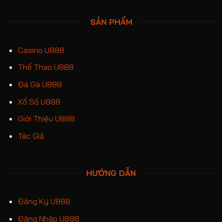
SẢN PHẨM
Casino U888
Thể Thao U888
Đá Gà U888
Xổ Số U888
Giới Thiệu U888
Tác Giả
HƯỚNG DẪN
Đăng Ký U888
Đăng Nhập U888