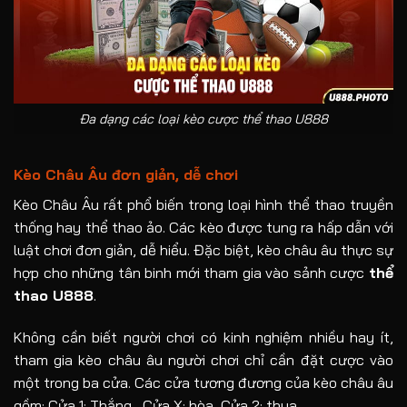
Đa dạng các loại kèo cược thể thao U888
Kèo Châu Âu đơn giản, dễ chơi
Kèo Châu Âu rất phổ biến trong loại hình thể thao truyền
thống hay thể thao ảo. Các kèo được tung ra hấp dẫn với
luật chơi đơn giản, dễ hiểu. Đặc biệt, kèo châu âu thực sự
hợp cho những tân binh mới tham gia vào sảnh cược
thể
thao U888
.
Không cần biết người chơi có kinh nghiệm nhiều hay ít,
tham gia kèo châu âu người chơi chỉ cần đặt cược vào
một trong ba cửa. Các cửa tương đương của kèo châu âu
gồm: Cửa 1: Thắng , Cửa X: hòa, Cửa 2: thua.