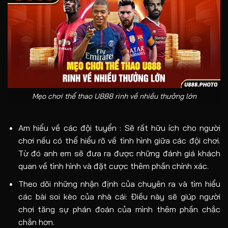
Mẹo chơi thể thao U888 rinh về nhiều thưởng lớn
Am hiểu về các đội tuyển : Sẽ rất hữu ích cho người
chơi nếu có thể hiểu rõ về tình hình giữa các đội chơi.
Từ đó anh em sẽ đưa ra được những đánh giá khách
quan về tình hình và đặt cược thêm phần chính xác.
Theo dõi những nhận định của chuyên ra và tìm hiểu
các bài soi kèo của nhà cái: Điều này sẽ giúp người
chơi tăng sự phán đoán của mình thêm phần chắc
chắn hơn.