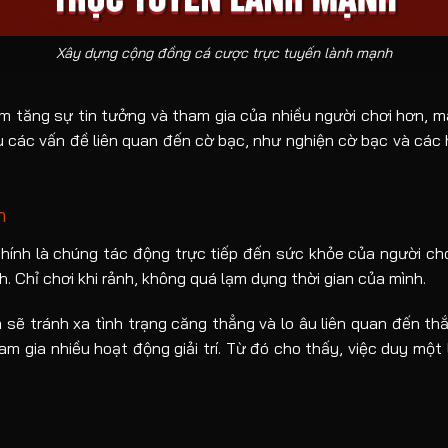
Xây dựng cộng đồng cá cược trực tuyến lành mạnh
m tăng sự tin tưởng và tham gia của nhiều người chơi hơn, m
 các vấn đề liên quan đến cờ bạc, như nghiện cờ bạc và các 
h
hính là chúng tác động trực tiếp đến sức khỏe của người chơi
. Chỉ chơi khi rảnh, không quá lạm dụng thời gian của mình.
 sẽ tránh xa tình trạng căng thẳng và lo âu liên quan đến th
am gia nhiều hoạt động giải trí. Từ đó cho thấy, việc duy một