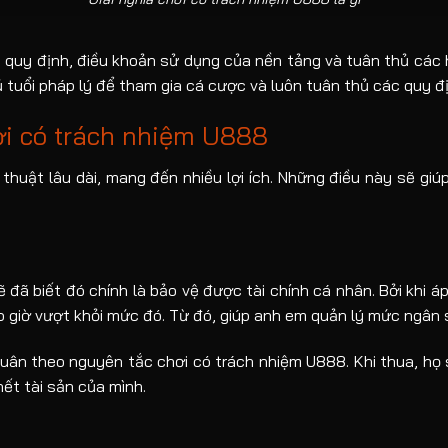
 quy định, điều khoản sử dụng của nền tảng và tuân thủ các 
tuổi pháp lý để tham gia cá cược và luôn tuân thủ các quy đị
ơi có trách nhiệm U888
thuật lâu dài, mang đến nhiều lợi ích. Những điều này sẽ gi
 đã biết đó chính là bảo vệ được tài chính cá nhân. Bởi khi á
 giờ vượt khỏi mức đó. Từ đó, giúp anh em quản lý mức ngân 
ân theo nguyên tắc chơi có trách nhiệm U888. Khi thua, họ sẽ 
hết tài sản của mình.