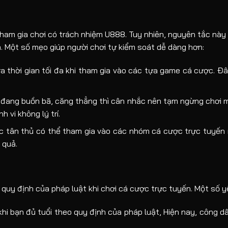
ham gia chơi có trách nhiệm U888. Tuy nhiên, nguyên tắc này s
a. Một số mẹo giúp người chơi tự kiểm soát dễ dàng hơn:
ra thời gian tối đa khi tham gia vào các tựa game cá cược. Đây
m đang buồn bã, căng thẳng thì cân nhắc nên tạm ngừng chơi 
vi không lý trí.
ác tân thủ có thể tham gia vào các nhóm cá cược trực tuyến
 quả.
 quy định của pháp luật khi chơi cá cược trực tuyến. Một số y
i bạn đủ tuổi theo quy định của pháp luật, Hiện nay, công dâ