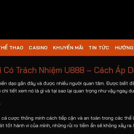
THỂ THAO
CASINO
KHUYẾN MÃI
TIN TỨC
HƯỚNG
ơi Có Trách Nhiệm U888 – Cách Áp 
biến dạo gần đây và được nhiều người quan tâm. Được biết 
 chi tiết xem nó là gì và tại sao lại quan trọng như vậy ngay dư
?
cá cược thông minh cách tiếp cận và an toàn trong các thể loại
t tốt hành vi của mình, những rủi ro tiềm ẩn sẽ không xảy ra.