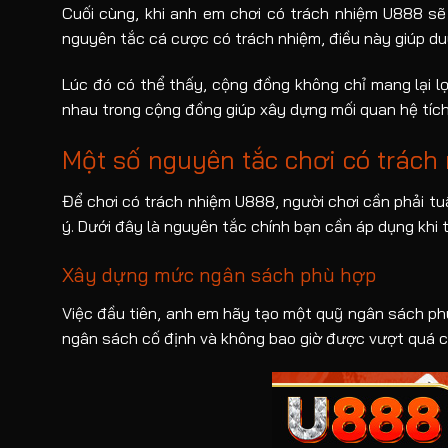
Cuối cùng, khi anh em chơi có trách nhiệm U888 sẽ
nguyên tắc cá cược có trách nhiệm, điều này giúp du
Lúc đó có thể thấy, cộng đồng không chỉ mang lại l
nhau trong cộng đồng giúp xây dựng mối quan hệ tích 
Một số nguyên tắc chơi có trách
Để chơi có trách nhiệm U888, người chơi cần phải tu
ý. Dưới đây là nguyên tắc chính bạn cần áp dụng khi 
Xây dựng mức ngân sách phù hợp
Việc đầu tiên, anh em hãy tạo một quỹ ngân sách phù
ngân sách cố định và không bao giờ được vượt quá chú