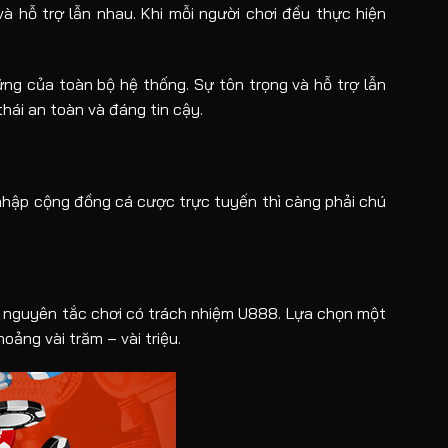
 hỗ trợ lẫn nhau. Khi mỗi người chơi đều thực hiện
ng của toàn bộ hệ thống. Sự tôn trọng và hỗ trợ lẫn
hái an toàn và đáng tin cậy.
 nhập cộng đồng cá cược trực tuyến thì càng phải chú
ng nguyên tắc chơi có trách nhiệm U888. Lựa chọn một
oảng vài trăm – vài triệu.