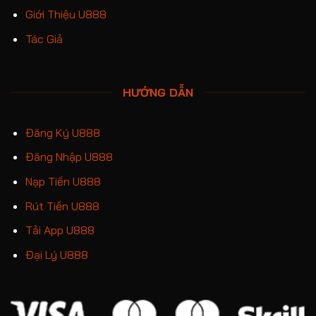
Giới Thiệu U888
Tác Giả
HƯỚNG DẪN
Đăng Ký U888
Đăng Nhập U888
Nạp Tiền U888
Rút Tiền U888
Tải App U888
Đại Lý U888