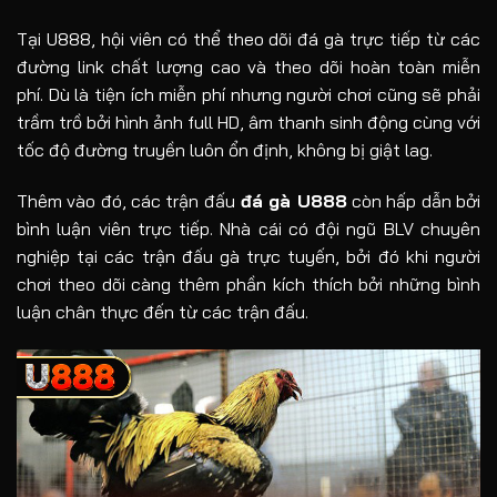
Tại U888, hội viên có thể theo dõi đá gà trực tiếp từ các
đường link chất lượng cao và theo dõi hoàn toàn miễn
phí. Dù là tiện ích miễn phí nhưng người chơi cũng sẽ phải
trầm trồ bởi hình ảnh full HD, âm thanh sinh động cùng với
tốc độ đường truyền luôn ổn định, không bị giật lag.
Thêm vào đó, các trận đấu
đá gà U888
còn hấp dẫn bởi
bình luận viên trực tiếp. Nhà cái có đội ngũ BLV chuyên
nghiệp tại các trận đấu gà trực tuyến, bởi đó khi người
chơi theo dõi càng thêm phần kích thích bởi những bình
luận chân thực đến từ các trận đấu.