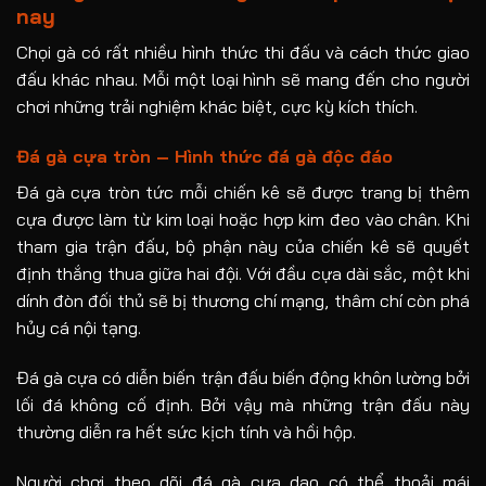
nay
Chọi gà có rất nhiều hình thức thi đấu và cách thức giao
đấu khác nhau. Mỗi một loại hình sẽ mang đến cho người
chơi những trải nghiệm khác biệt, cực kỳ kích thích.
Đá gà cựa tròn – Hình thức đá gà độc đáo
Đá gà cựa tròn tức mỗi chiến kê sẽ được trang bị thêm
cựa được làm từ kim loại hoặc hợp kim đeo vào chân. Khi
tham gia trận đấu, bộ phận này của chiến kê sẽ quyết
định thắng thua giữa hai đội. Với đầu cựa dài sắc, một khi
dính đòn đối thủ sẽ bị thương chí mạng, thâm chí còn phá
hủy cá nội tạng.
Đá gà cựa có diễn biến trận đấu biến động khôn lường bởi
lối đá không cố định. Bởi vậy mà những trận đấu này
thường diễn ra hết sức kịch tính và hồi hộp.
Người chơi theo dõi đá gà cựa dao có thể thoải mái