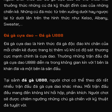
thưởng thức những cú đá kỹ thuật đỉnh cao của những
chiến kê. Những cú đá móc từ trên xuống dưới hay ngược
lại từ dưới lên trên the hình thức như: Kelso, Albany,
Sweater,…
Đá gà cựa dao – Đá gà U888
Đá gà cựa dao là hình thức đá gà độc đáo khi chân của
mỗi chiến kê được trang bị thêm vũ khí có độ sát thương
cực mạnh chính là cựa dao. Thường những trận đấu đá
gà cựa dao U888 diễn ra trong không gian kín với 1 bên là
khán đài và một bên là sân đấu.
Tại sảnh
đá gà U888
, người chơi có thể theo dõi rất
nhiều trận đấu đá gà cựa dao khác nhau. Mỗi trận đấu
đều mang đến không khí hồi hộp, phấn khích. Người chơi
sẽ được chiêm ngưỡng những chú gà chiến với kỹ thuật
đá tuyệt vời.