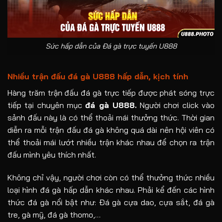
Sức hấp dẫn của Đá gà trực tuyến U888
Nhiều trận đấu đá gà U888 hấp dẫn, kịch tính
Hàng trăm trận đấu đá gà trực tiếp được phát sóng trực
tiếp tại chuyên mục
đá gà U888.
Người chơi click vào
sảnh đấu này là có thể thoải mái thưởng thức. Thời gian
diễn ra mỗi trận đấu đá gà không quá dài nên hội viên có
thể thoải mái lướt nhiều trận khác nhau để chọn ra trận
đấu mình yêu thích nhất.
Không chỉ vậy, người chơi còn có thể thưởng thức nhiều
loại hình đá gà hấp dẫn khác nhau. Phải kể đến các hình
thức đá gà nổi bật như: Đá gà cựa dao, cựa sắt, đá gà
tre, gà mỹ, đá gà thomo,…