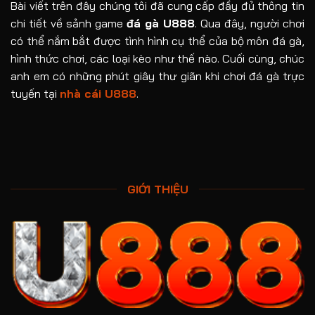
Bài viết trên đây chúng tôi đã cung cấp đầy đủ thông tin
chi tiết về sảnh game
đá gà U888
. Qua đây, người chơi
có thể nắm bắt được tình hình cụ thể của bộ môn đá gà,
hình thức chơi, các loại kèo như thế nào. Cuối cùng, chúc
anh em có những phút giây thư giãn khi chơi đá gà trực
tuyến tại
nhà cái U888
.
GIỚI THIỆU