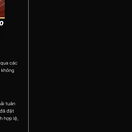
 qua các
ể không
ải tuân
 đã đặt
h hợp lệ,