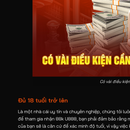
Có vài điều ki
Đủ 18 tuổi trở lên
Là một nhà cái uy tín và chuyên nghiệp, chúng tôi lu
để tham gia nhận 88k U888, bạn phải đảm bảo rằng mì
của bạn sẽ là căn cứ để xác minh độ tuổi, vì vậy việc