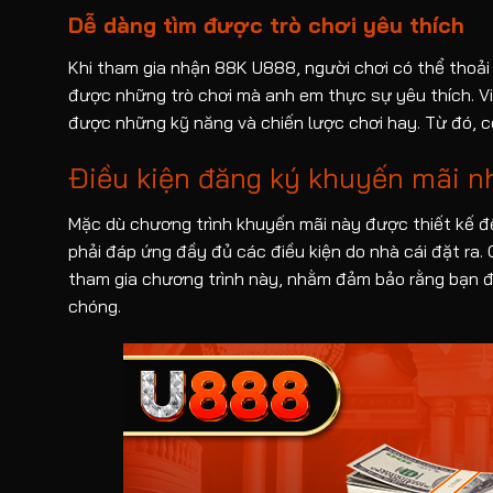
Dễ dàng tìm được trò chơi yêu thích
Khi tham gia nhận 88K U888, người chơi có thể thoải 
được những trò chơi mà anh em thực sự yêu thích. Việ
được những kỹ năng và chiến lược chơi hay. Từ đó, c
Điều kiện đăng ký khuyến mãi 
Mặc dù chương trình khuyến mãi này được thiết kế đ
phải đáp ứng đầy đủ các điều kiện do nhà cái đặt ra.
tham gia chương trình này, nhằm đảm bảo rằng bạn đ
chóng.