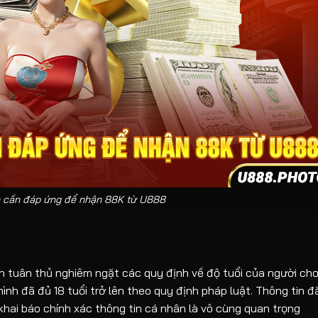
ện cần đáp ứng để nhận 88K từ U888
ôn tuân thủ nghiêm ngặt các quy định về độ tuổi của người chơi
nh đã đủ 18 tuổi trở lên theo quy định pháp luật. Thông tin đ
 khai báo chính xác thông tin cá nhân là vô cùng quan trọng