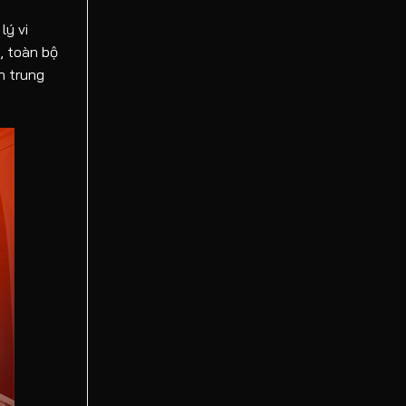
lý vi
, toàn bộ
n trung