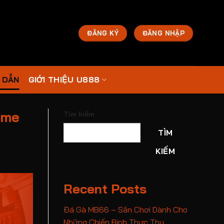
ĐĂNG KÝ
ĐĂNG NHẬP
 DẪN
GIỚI THIỆU U888
ame
Tìm kiếm
TÌM
KIẾM
Recent Posts
Đá Gà MB66 – Sân Chơi Dành Cho
Những Chiến Binh Thực Thụ