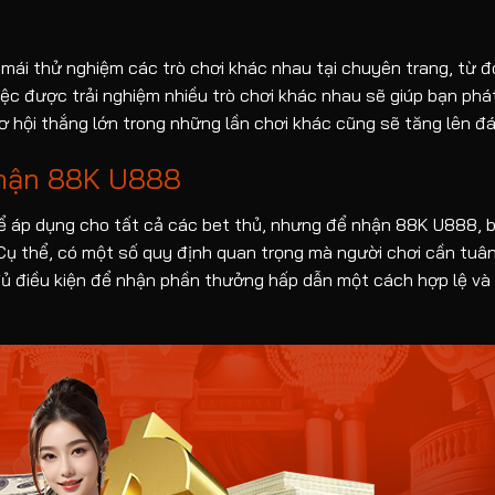
mái thử nghiệm các trò chơi khác nhau tại chuyên trang, từ đó
c được trải nghiệm nhiều trò chơi khác nhau sẽ giúp bạn phát
ơ hội thắng lớn trong những lần chơi khác cũng sẽ tăng lên đá
nhận 88K U888
ể áp dụng cho tất cả các bet thủ, nhưng để nhận 88K U888, 
 Cụ thể, có một số quy định quan trọng mà người chơi cần tuân
ủ điều kiện để nhận phần thưởng hấp dẫn một cách hợp lệ và