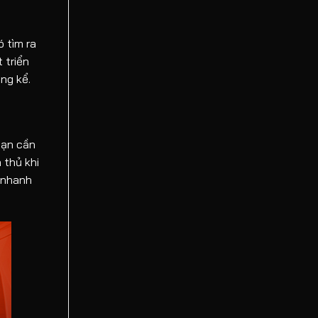
 tìm ra
 triển
ng kể.
bạn cần
 thủ khi
 nhanh