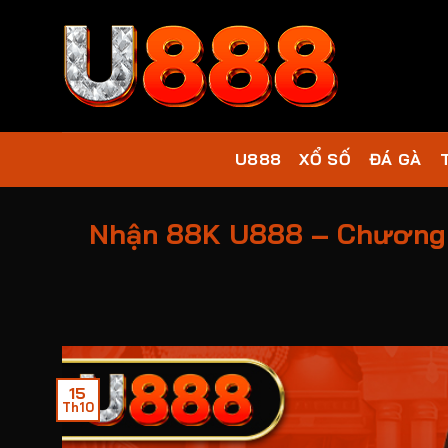
Chuyển
đến
nội
dung
U888
XỔ SỐ
ĐÁ GÀ
Nhận 88K U888 – Chương 
15
Th10