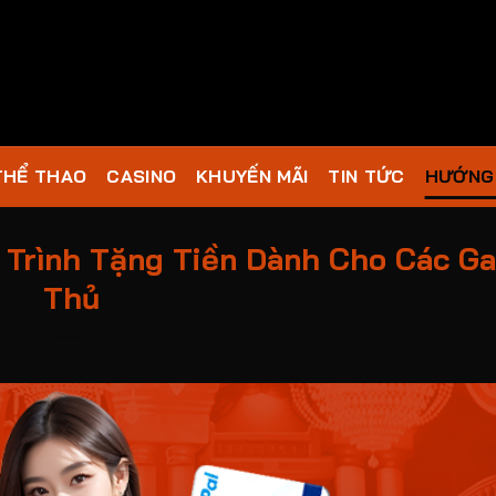
THỂ THAO
CASINO
KHUYẾN MÃI
TIN TỨC
HƯỚNG
Trình Tặng Tiền Dành Cho Các G
Thủ